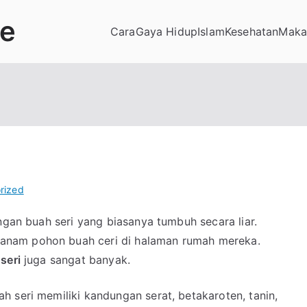
de
Cara
Gaya Hidup
Islam
Kesehatan
Maka
rized
ngan buah seri yang biasanya tumbuh secara liar.
anam pohon buah ceri di halaman rumah mereka.
seri
juga sangat banyak.
 seri memiliki kandungan serat, betakaroten, tanin,