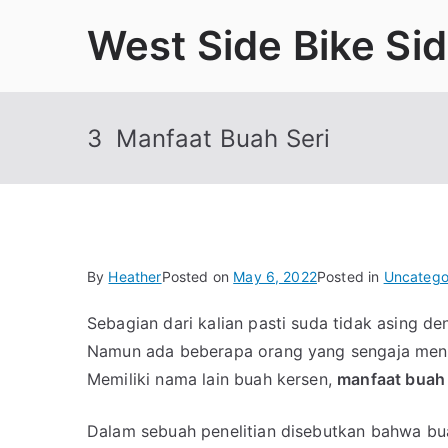
Skip
West Side Bike Si
to
content
3 Manfaat Buah Seri
By
Heather
Posted on
May 6, 2022
Posted in
Uncatego
Sebagian dari kalian pasti suda tidak asing de
Namun ada beberapa orang yang sengaja men
Memiliki nama lain buah kersen,
manfaat buah 
Dalam sebuah penelitian disebutkan bahwa buah