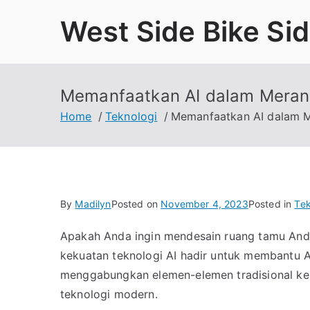
Skip
West Side Bike Si
to
content
Memanfaatkan AI dalam Meran
Home
Teknologi
Memanfaatkan AI dalam 
By
Madilyn
Posted on
November 4, 2023
Posted in
Tek
Apakah Anda ingin mendesain ruang tamu Anda
kekuatan teknologi AI hadir untuk membantu
menggabungkan elemen-elemen tradisional ke
teknologi modern.